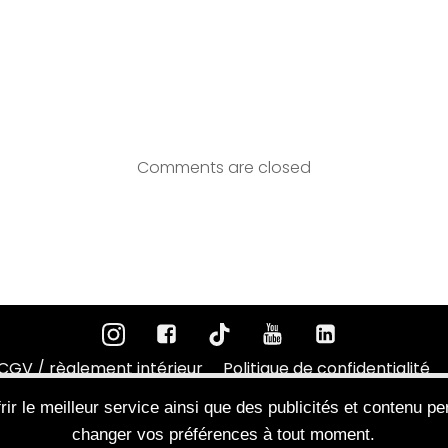
Post
navigatio
Comments are closed
CGV / règlement intérieur
Politique de confidentialité
e de sport - Coaching privé - Studio individuel à Colomiers.
rir le meilleur service ainsi que des publicités et contenu p
changer vos préférences à tout moment.
Réinventons la salle de sport