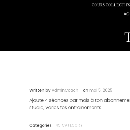
Aller
COURS COLLECTIFS 
au
AC
contenu
-
Written by
AdminCoach
on
mai 5, 2025
Ajoute 4 séances par mois à ton abonnement e
studio, varies tes entrainements !
Categories:
NO CATEGORY